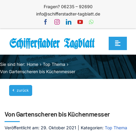
Zum
Fragen? 06235 – 92690
Inhalt
info@schifferstadter-tagblatt.de
springen
Toggle
Navigat
Home
Sie sind hier:
Home
Top Thema
Themen
Von Gartenscheren bis Küchenmesser
Blog
zurück
Unternehmen
Service
Von Gartenscheren bis Küchenmesser
Mediathek
Veröffentlicht am: 29. Oktober 2021
|
Kategorien:
Top Thema
Jetzt abonnieren