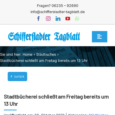
Zum
Fragen? 06235 – 92690
Inhalt
info@schifferstadter-tagblatt.de
springen
Toggle
Navigat
Home
Sie sind hier:
Home
Städtisches
Themen
Stadtbücherei schließt am Freitag bereits um 13 Uhr
Blog
zurück
Unternehmen
Service
Stadtbücherei schließt am Freitag bereits um
Mediathek
13 Uhr
Jetzt abonnieren