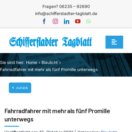
Zum
Fragen? 06235 – 92690
Inhalt
info@schifferstadter-tagblatt.de
springen
Toggle
Navigat
Home
Sie sind hier:
Home
Blaulicht
Themen
Fahrradfahrer mit mehr als fünf Promille unterwegs
Blog
zurück
Unternehmen
Service
Fahrradfahrer mit mehr als fünf Promille
Mediathek
unterwegs
Jetzt abonnieren