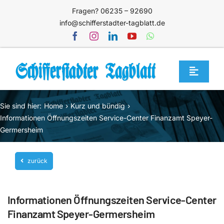
Zum
Fragen? 06235 – 92690
Inhalt
info@schifferstadter-tagblatt.de
springen
Toggle
Navigat
Home
Sie sind hier:
Home
Kurz und bündig
Themen
Informationen Öffnungszeiten Service-Center Finanzamt Speyer-
Germersheim
Blog
Unternehmen
zurück
Service
Informationen Öffnungszeiten Service-Center
Mediathek
Finanzamt Speyer-Germersheim
Jetzt abonnieren