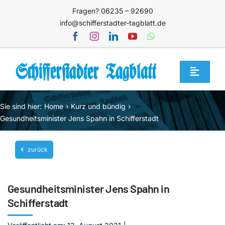
Zum
Fragen? 06235 – 92690
Inhalt
info@schifferstadter-tagblatt.de
springen
Toggle
Navigat
Home
Sie sind hier:
Home
Kurz und bündig
Themen
Gesundheitsminister Jens Spahn in Schifferstadt
Blog
zurück
Unternehmen
Service
Gesundheitsminister Jens Spahn in
Mediathek
Schifferstadt
Jetzt abonnieren