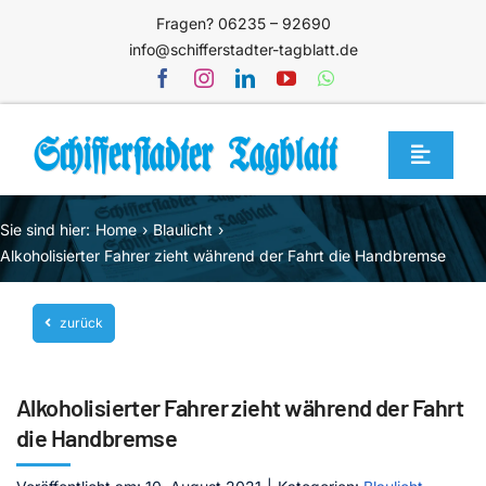
Zum
Fragen? 06235 – 92690
Inhalt
info@schifferstadter-tagblatt.de
springen
Toggle
Navigat
Home
Sie sind hier:
Home
Blaulicht
Themen
Alkoholisierter Fahrer zieht während der Fahrt die Handbremse
Blog
zurück
Unternehmen
Service
Alkoholisierter Fahrer zieht während der Fahrt
Mediathek
die Handbremse
Jetzt abonnieren