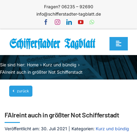
Zum
Fragen? 06235 – 92690
Inhalt
info@schifferstadter-tagblatt.de
springen
Toggle
Navigat
Home
Sie sind hier:
Home
Kurz und bündig
Themen
FAIreint auch in größter Not Schifferstadt
Blog
zurück
Unternehmen
Service
FAIreint auch in größter Not Schifferstadt
Mediathek
Veröffentlicht am: 30. Juli 2021
|
Kategorien:
Kurz und bündig
Jetzt abonnieren