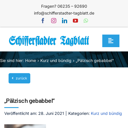
Zum
Fragen? 06235 – 92690
Inhalt
info@schifferstadter-tagblatt.de
springen
Toggle
Navigat
Home
Sie sind hier:
Home
Kurz und bündig
„Pälzisch gebabbel“
Themen
zurück
Blog
Unternehmen
„Pälzisch gebabbel“
Service
Veröffentlicht am: 28. Juni 2021
|
Kategorien:
Kurz und bündig
Mediathek
Jetzt abonnieren