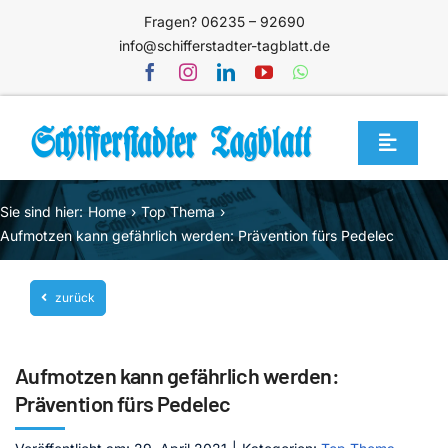
Zum
Fragen? 06235 – 92690
Inhalt
info@schifferstadter-tagblatt.de
springen
Toggle
Navigat
Home
Sie sind hier:
Home
Top Thema
Themen
Aufmotzen kann gefährlich werden: Prävention fürs Pedelec
Blog
zurück
Unternehmen
Service
Aufmotzen kann gefährlich werden:
Mediathek
Prävention fürs Pedelec
Jetzt abonnieren