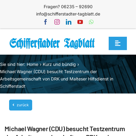
Zum
Fragen? 06235 – 92690
Inhalt
info@schifferstadter-tagblatt.de
springen
Toggle
Navigat
Home
Sie sind hier:
Home
Kurz und bündig
Themen
Michael Wagner (CDU) besucht Testzentrum der
Arbeitsgemeinschaft von DRK und Malteser Hilfsdienst in
Blog
Schifferstadt
Unternehmen
zurück
Service
Mediathek
Michael Wagner (CDU) besucht Testzentrum
Jetzt abonnieren