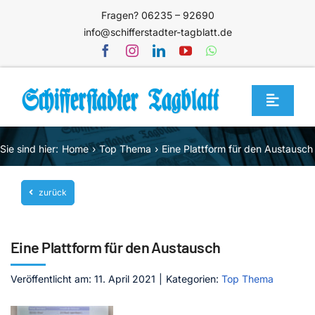
Zum
Fragen? 06235 – 92690
Inhalt
info@schifferstadter-tagblatt.de
springen
Toggle
Navigat
Home
Sie sind hier:
Home
Top Thema
Eine Plattform für den Austausch
Themen
zurück
Blog
Unternehmen
Eine Plattform für den Austausch
Service
Veröffentlicht am: 11. April 2021
|
Kategorien:
Top Thema
Mediathek
Jetzt abonnieren