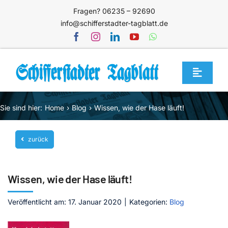
Zum
Fragen? 06235 – 92690
Inhalt
info@schifferstadter-tagblatt.de
springen
Toggle
Navigat
Home
Sie sind hier:
Home
Blog
Wissen, wie der Hase läuft!
Themen
zurück
Blog
Unternehmen
Wissen, wie der Hase läuft!
Service
Veröffentlicht am: 17. Januar 2020
|
Kategorien:
Blog
Mediathek
Jetzt abonnieren