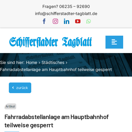
Zum
Fragen? 06235 – 92690
Inhalt
info@schifferstadter-tagblatt.de
springen
Toggle
Navigat
Home
Sie sind hier:
Home
Städtisches
Themen
Fahrradabstellanlage am Hauptbahnhof teilweise gesperrt
Blog
zurück
Unternehmen
Service
Fahrradabstellanlage am Hauptbahnhof
Mediathek
teilweise gesperrt
Jetzt abonnieren