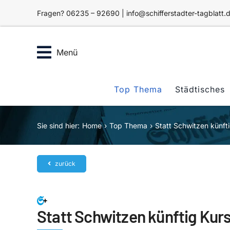
Zum
Fragen? 06235 – 92690 | info@schifferstadter-tagblatt.
Inhalt
springen
Menü
Top Thema
Städtisches
Sie sind hier:
Home
Top Thema
Statt Schwitzen künft
zurück
Statt Schwitzen künftig Kur