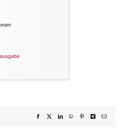
lesen
lausgabe