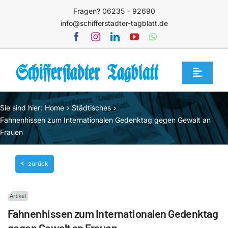
Zum
Fragen? 06235 – 92690
Inhalt
info@schifferstadter-tagblatt.de
springen
Toggle
Navigat
Home
Sie sind hier:
Home
Städtisches
Themen
Fahnenhissen zum Internationalen Gedenktag gegen Gewalt an
Frauen
Blog
Unternehmen
zurück
Service
Mediathek
Fahnenhissen zum Internationalen Gedenktag
Jetzt abonnieren
gegen Gewalt an Frauen