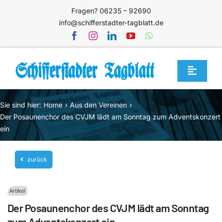
Zum
Fragen? 06235 – 92690
Inhalt
info@schifferstadter-tagblatt.de
springen
Toggle
Navigat
Home
Sie sind hier:
Home
Aus den Vereinen
Themen
Der Posaunenchor des CVJM lädt am Sonntag zum Adventskonzert
ein
Blog
Unternehmen
zurück
Service
Mediathek
Der Posaunenchor des CVJM lädt am Sonntag
Jetzt abonnieren
zum Adventskonzert ein