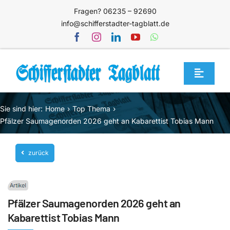
Zum
Fragen? 06235 – 92690
Inhalt
info@schifferstadter-tagblatt.de
springen
Toggle
Navigat
Home
Sie sind hier:
Home
Top Thema
Themen
Pfälzer Saumagenorden 2026 geht an Kabarettist Tobias Mann
Blog
zurück
Unternehmen
Service
Pfälzer Saumagenorden 2026 geht an
Mediathek
Kabarettist Tobias Mann
Jetzt abonnieren