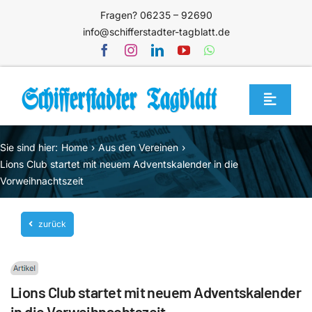
Zum
Fragen? 06235 – 92690
Inhalt
info@schifferstadter-tagblatt.de
springen
Toggle
Navigat
Home
Sie sind hier:
Home
Aus den Vereinen
Themen
Lions Club startet mit neuem Adventskalender in die
Vorweihnachtszeit
Blog
Unternehmen
zurück
Service
Mediathek
Lions Club startet mit neuem Adventskalender
Jetzt abonnieren
in die Vorweihnachtszeit