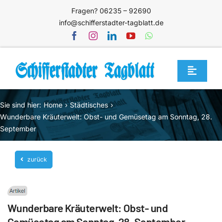
Zum
Fragen? 06235 – 92690
Inhalt
info@schifferstadter-tagblatt.de
springen
Toggle
Navigat
Home
Sie sind hier:
Home
Städtisches
Themen
Wunderbare Kräuterwelt: Obst- und Gemüsetag am Sonntag, 28.
September
Blog
Unternehmen
zurück
Service
Mediathek
Wunderbare Kräuterwelt: Obst- und
Jetzt abonnieren
Gemüsetag am Sonntag, 28. September