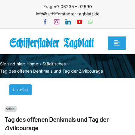
Zum
Fragen? 06235 – 92690
Inhalt
info@schifferstadter-tagblatt.de
springen
Toggle
Navigat
Home
Sie sind hier:
Home
Städtisches
Themen
Tag des offenen Denkmals und Tag der Zivilcourage
Blog
zurück
Unternehmen
Service
Tag des offenen Denkmals und Tag der
Mediathek
Zivilcourage
Jetzt abonnieren