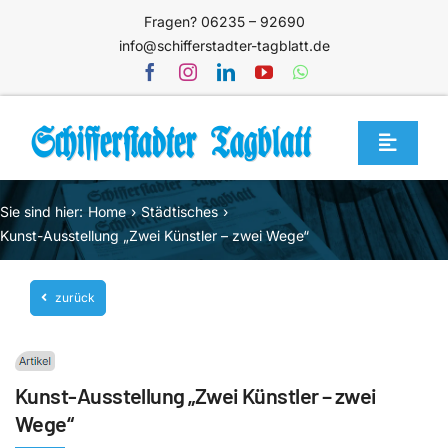
Zum
Fragen? 06235 – 92690
Inhalt
info@schifferstadter-tagblatt.de
springen
Toggle
Navigat
Home
Sie sind hier:
Home
Städtisches
Themen
Kunst-Ausstellung „Zwei Künstler – zwei Wege“
Blog
zurück
Unternehmen
Service
Kunst-Ausstellung „Zwei Künstler – zwei
Mediathek
Wege“
Jetzt abonnieren