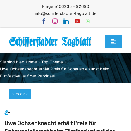
Zum
Fragen? 06235 – 92690
Inhalt
info@schifferstadter-tagblatt.de
springen
Toggle
Navigat
Home
Sie sind hier:
Home
Top Thema
Themen
Uwe Ochsenknecht erhält Preis für Schauspielkunst beim
Filmfestival auf der Parkinsel
Blog
Unternehmen
zurück
Service
Mediathek
Uwe Ochsenknecht erhält Preis für
Jetzt abonnieren
Schauspielkunst beim Filmfestival auf der