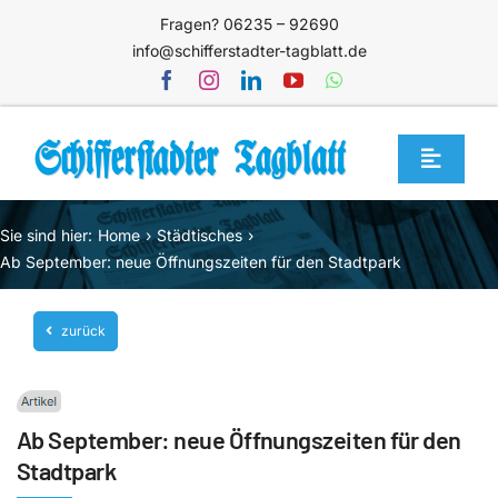
Zum
Fragen? 06235 – 92690
Inhalt
info@schifferstadter-tagblatt.de
springen
Toggle
Navigat
Home
Sie sind hier:
Home
Städtisches
Themen
Ab September: neue Öffnungszeiten für den Stadtpark
Blog
zurück
Unternehmen
Service
Ab September: neue Öffnungszeiten für den
Mediathek
Stadtpark
Jetzt abonnieren