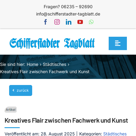
Zum
Fragen? 06235 – 92690
Inhalt
info@schifferstadter-tagblatt.de
springen
Toggle
Navigat
Home
Sie sind hier:
Home
Städtisches
Themen
Kreatives Flair zwischen Fachwerk und Kunst
Blog
zurück
Unternehmen
Service
Kreatives Flair zwischen Fachwerk und Kunst
Mediathek
Jetzt abonnieren
Veröffentlicht am: 28. August 2025
|
Kategorien:
Städtisches