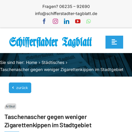
Zum
Fragen? 06235 – 92690
Inhalt
info@schifferstadter-tagblatt.de
springen
Toggle
Navigat
Home
Sie sind hier:
Home
Städtisches
Themen
Taschenascher gegen weniger Zigarettenkippen im Stadtgebiet
Blog
zurück
Unternehmen
Service
Taschenascher gegen weniger
Mediathek
Zigarettenkippen im Stadtgebiet
Jetzt abonnieren