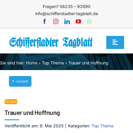
Zum
Fragen? 06235 – 92690
Inhalt
info@schifferstadter-tagblatt.de
springen
Toggle
Navigat
Home
Sie sind hier:
Home
Top Thema
Trauer und Hoffnung
Themen
zurück
Blog
Unternehmen
ST plus
Service
Trauer und Hoffnung
Mediathek
Veröffentlicht am: 9. Mai 2025
|
Kategorien:
Top Thema
Jetzt abonnieren