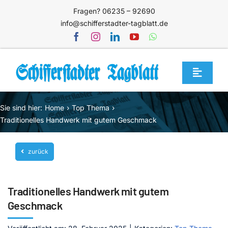
Zum
Fragen? 06235 – 92690
Inhalt
info@schifferstadter-tagblatt.de
springen
Toggle
Navigat
Home
Sie sind hier:
Home
Top Thema
Themen
Traditionelles Handwerk mit gutem Geschmack
Blog
zurück
Unternehmen
Service
Traditionelles Handwerk mit gutem
Mediathek
Geschmack
Jetzt abonnieren