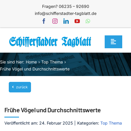
Zum
Fragen? 06235 – 92690
Inhalt
info@schifferstadter-tagblatt.de
springen
Toggle
Navigat
Home
Sie sind hier:
Home
Top Thema
Themen
Frühe Vögel und Durchschnittswerte
Blog
zurück
Unternehmen
Service
Frühe Vögel und Durchschnittswerte
Mediathek
Veröffentlicht am: 24. Februar 2025
|
Kategorien:
Top Thema
Jetzt abonnieren