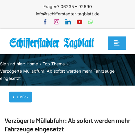
Zum
Fragen? 06235 – 92690
Inhalt
info@schifferstadter-tagblatt.de
springen
Toggle
Navigat
Home
Sie sind hier:
Home
Top Thema
Themen
Verzögerte Müllabfuhr: Ab sofort werden mehr Fahrzeuge
eingesetzt
Blog
Unternehmen
zurück
Service
Verzögerte Müllabfuhr: Ab sofort werden mehr
Mediathek
Fahrzeuge eingesetzt
Jetzt abonnieren