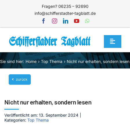
Zum
Fragen? 06235 – 92690
Inhalt
info@schifferstadter-tagblatt.de
springen
Toggle
Navigat
Home
Sie sind hier:
Home
Top Thema
Nicht nur erhalten, sondern lesen
Themen
zurück
Blog
Unternehmen
Nicht nur erhalten, sondern lesen
Service
Veröffentlicht am: 13. September 2024
|
Mediathek
Kategorien:
Top Thema
Jetzt abonnieren