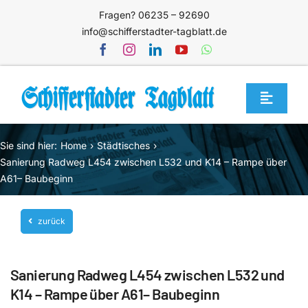
Zum
Fragen? 06235 – 92690
Inhalt
info@schifferstadter-tagblatt.de
springen
Toggle
Navigat
Home
Sie sind hier:
Home
Städtisches
Themen
Sanierung Radweg L454 zwischen L532 und K14 – Rampe über
A61– Baubeginn
Blog
Unternehmen
zurück
Service
Sanierung Radweg L454 zwischen L532 und
Mediathek
K14 – Rampe über A61– Baubeginn
Jetzt abonnieren