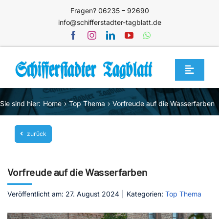
Zum
Fragen? 06235 – 92690
Inhalt
info@schifferstadter-tagblatt.de
springen
Toggle
Navigat
Home
Sie sind hier:
Home
Top Thema
Vorfreude auf die Wasserfarben
Themen
zurück
Blog
Unternehmen
Vorfreude auf die Wasserfarben
Service
Veröffentlicht am: 27. August 2024
|
Kategorien:
Top Thema
Mediathek
Jetzt abonnieren