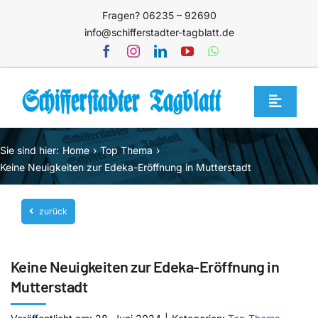
Zum
Fragen? 06235 – 92690
Inhalt
info@schifferstadter-tagblatt.de
springen
Toggle
Navigat
Home
Sie sind hier:
Home
Top Thema
Themen
Keine Neuigkeiten zur Edeka-Eröffnung in Mutterstadt
Blog
zurück
Unternehmen
Service
Keine Neuigkeiten zur Edeka-Eröffnung in
Mediathek
Mutterstadt
Jetzt abonnieren