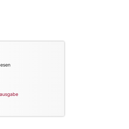
lesen
lausgabe