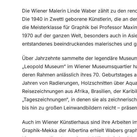
Die Wiener Malerin Linde Waber zählt zu den renom
Die 1940 in Zwettl geborene Künstlerin, die an de
die Meisterklasse für Graphik bei Professor Maximi
1970 auf der ganzen Welt, besonders auch in Asien
entstandenes beeindruckendes malerisches und 
Über Jahrzehnte sammelte der legendäre Museum
„Leopold Museum“ im Wiener Museumsquartier hatt
deren Rahmen anlässlich ihres 70. Geburtstages al
Jahren von Radierungen, Holzschnitten über Aqua
Reisezeichnungen aus Afrika, Brasilien, der Karibi
„Tageszeichnungen“, in denen sie als zeichnerisch
bis hin zu großen Leinwandbildern reicht – präsen
Auch im Wiener Künstlerhaus sind ihre Arbeiten i
Graphik-Mekka der Albertina erhielt Wabers grap