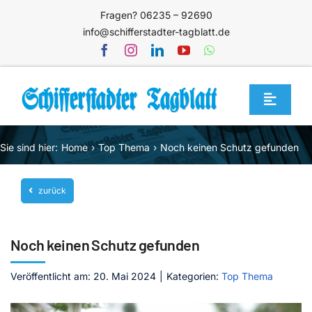
Zum
Fragen? 06235 – 92690
Inhalt
info@schifferstadter-tagblatt.de
springen
Toggle
Navigat
Home
Sie sind hier:
Home
Top Thema
Noch keinen Schutz gefunden
Themen
zurück
Blog
Unternehmen
Noch keinen Schutz gefunden
Service
Veröffentlicht am: 20. Mai 2024
|
Kategorien:
Top Thema
Mediathek
Jetzt abonnieren