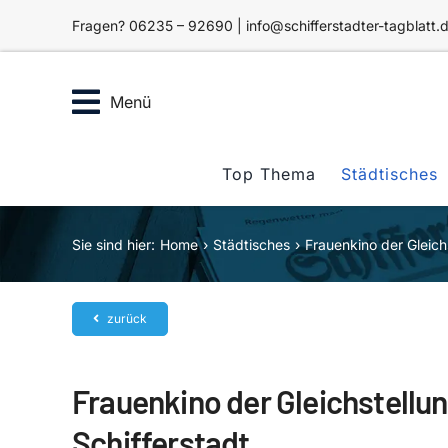
Zum
Fragen? 06235 – 92690 | info@schifferstadter-tagblatt.
Inhalt
springen
Menü
Top Thema
Städtisches
Sie sind hier:
Home
Städtisches
Frauenkino der Gleich
zurück
Frauenkino der Gleichstellu
Schifferstadt