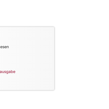
lesen
lausgabe