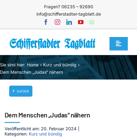
Zum
Fragen? 06235 – 92690
Inhalt
info@schifferstadter-tagblatt.de
springen
Toggle
Navigat
Home
Sie sind hier:
Home
Kurz und bündig
Themen
Dem Menschen „Judas“ nähern
Blog
zurück
Unternehmen
Service
Dem Menschen „Judas“ nähern
Mediathek
Veröffentlicht am: 20. Februar 2024
|
Kategorien:
Kurz und bündig
Jetzt abonnieren