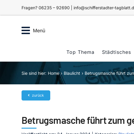
Zum
Fragen? 06235 – 92690 | info@schifferstadter-tagblatt.
Inhalt
springen
Menü
Top Thema
Städtisches
Sie sind hier:
Home
Blaulicht
Betrugsmasche führt zu
zurück
Betrugsmasche führt zum g