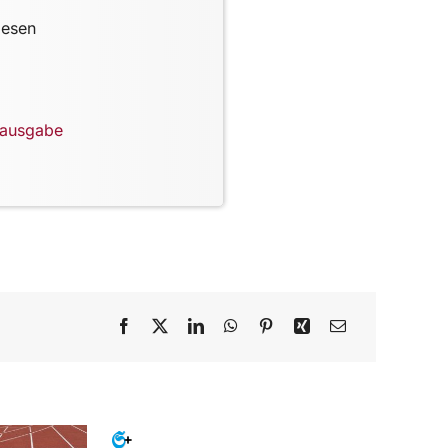
lesen
lausgabe