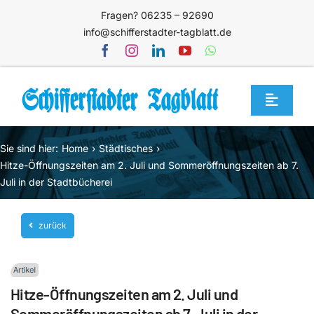
Zum
Fragen? 06235 – 92690
Inhalt
info@schifferstadter-tagblatt.de
springen
Toggle
Navigat
Home
Sie sind hier:
Home
Städtisches
Themen
Hitze-Öffnungszeiten am 2. Juli und Sommeröffnungszeiten ab 7.
Juli in der Stadtbücherei
Blog
Unternehmen
zurück
Service
Mediathek
Hitze-Öffnungszeiten am 2. Juli und
Jetzt abonnieren
Sommeröffnungszeiten ab 7. Juli in der