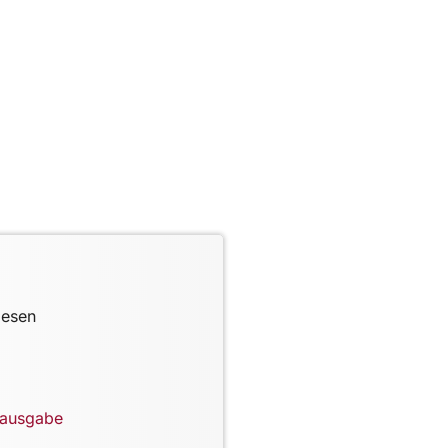
lesen
lausgabe