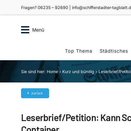
Zum
Fragen? 06235 – 92690 | info@schifferstadter-tagblatt.
Inhalt
springen
Menü
Top Thema
Städtisches
Sie sind hier:
Home
Kurz und bündig
Leserbrief/Petiti
zurück
Leserbrief/Petition: Kann Sc
Container