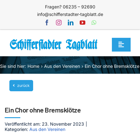
Zum
Fragen? 06235 – 92690
Inhalt
info@schifferstadter-tagblatt.de
springen
Toggle
Navigat
Home
Sie sind hier:
Home
Aus den Vereinen
Ein Chor ohne Bremsklötze
Themen
zurück
Blog
Unternehmen
Ein Chor ohne Bremsklötze
Service
Veröffentlicht am: 23. November 2023
|
Mediathek
Kategorien:
Aus den Vereinen
Jetzt abonnieren