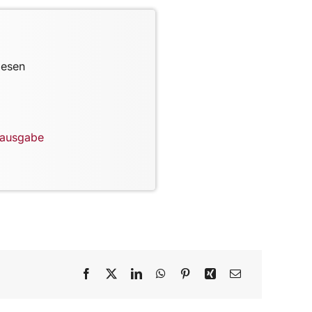
lesen
lausgabe