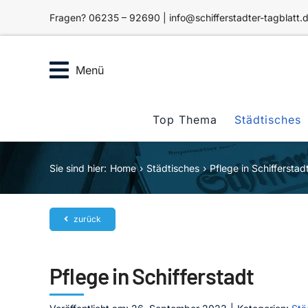
Zum
Fragen? 06235 – 92690 | info@schifferstadter-tagblatt.
Inhalt
springen
Menü
Top Thema
Städtisches
Sie sind hier:
Home
Städtisches
Pflege in Schifferstad
zurück
Pflege in Schifferstadt