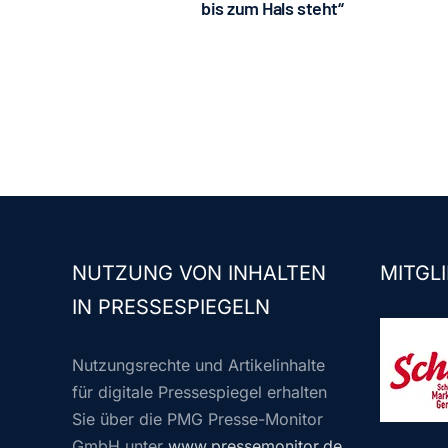
bis zum Hals steht“
NUTZUNG VON INHALTEN
MITGLI
IN PRESSESPIEGELN
Nutzungsrechte und Artikelinhalte
für digitale Pressespiegel erhalten
Sie über die PMG Presse-Monitor
GmbH unter
www.pressemonitor.de
.