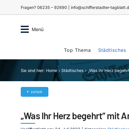
Zum
Fragen? 06235 – 92690 | info@schifferstadter-tagblatt.
Inhalt
springen
Menü
Top Thema
Städtisches
Sie sind hier:
Home
Städtisches
„Was Ihr Herz begehrt
zurück
„Was Ihr Herz begehrt“ mit A