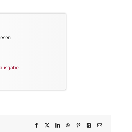
lesen
lausgabe