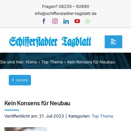
Zum
Fragen? 06235 – 92690
Inhalt
info@schifferstadter-tagblatt.de
springen
Toggle
Navigat
Home
Sie sind hier:
Home
Top Thema
Kein Konsens für Neubau
Themen
zurück
Blog
Unternehmen
Kein Konsens für Neubau
Service
Veröffentlicht am: 21. Juli 2023
|
Kategorien:
Top Thema
Mediathek
Jetzt abonnieren