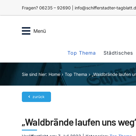
Zum
Fragen? 06235 – 92690 | info@schifferstadter-tagblatt.
Inhalt
springen
Menü
Top Thema
Städtisches
Sie sind hier:
Home
Top Thema
„Waldbrände laufen u
zurück
„Waldbrände laufen uns weg