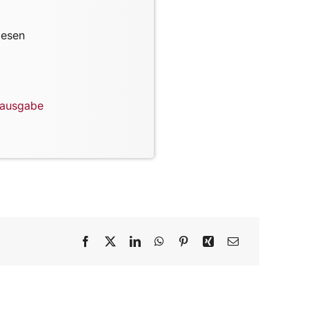
lesen
lausgabe