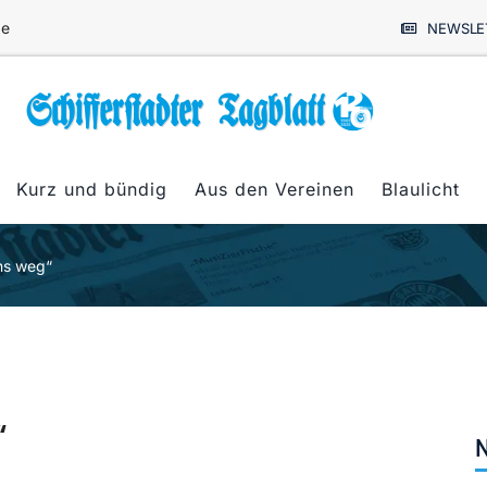
de
NEWSLE
Kurz und bündig
Aus den Vereinen
Blaulicht
ns weg“
“
N