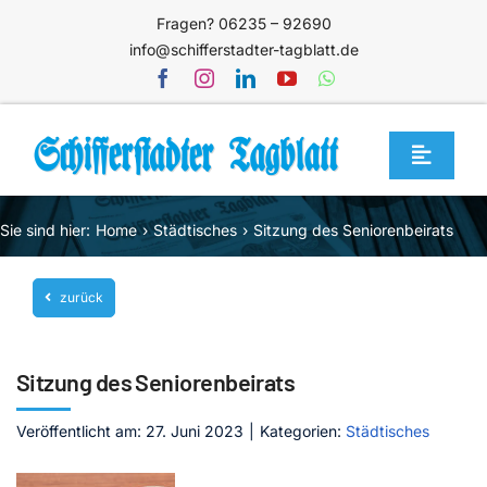
Zum
Fragen? 06235 – 92690
Inhalt
info@schifferstadter-tagblatt.de
springen
Toggle
Navigat
Home
Sie sind hier:
Home
Städtisches
Sitzung des Seniorenbeirats
Themen
zurück
Blog
Unternehmen
Sitzung des Seniorenbeirats
Service
Veröffentlicht am: 27. Juni 2023
|
Kategorien:
Städtisches
Mediathek
Jetzt abonnieren