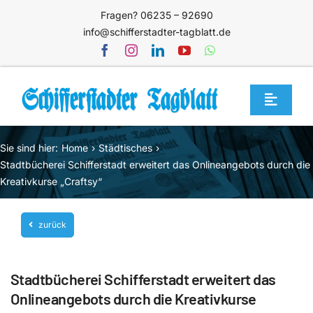
Zum
Fragen? 06235 – 92690
Inhalt
info@schifferstadter-tagblatt.de
springen
Toggle
Navigat
Home
Sie sind hier:
Home
Städtisches
Themen
Stadtbücherei Schifferstadt erweitert das Onlineangebots durch die
Kreativkurse „Craftsy“
Blog
Unternehmen
zurück
Service
Stadtbücherei Schifferstadt erweitert das
Mediathek
Onlineangebots durch die Kreativkurse
Jetzt abonnieren