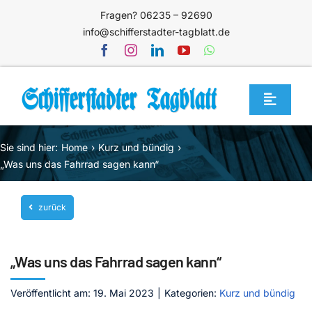
Zum
Fragen? 06235 – 92690
Inhalt
info@schifferstadter-tagblatt.de
springen
Toggle
Navigat
Home
Sie sind hier:
Home
Kurz und bündig
Themen
„Was uns das Fahrrad sagen kann“
Blog
zurück
Unternehmen
Service
„Was uns das Fahrrad sagen kann“
Mediathek
Veröffentlicht am: 19. Mai 2023
|
Kategorien:
Kurz und bündig
Jetzt abonnieren