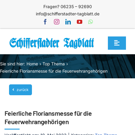
Zum
Fragen? 06235 – 92690
Inhalt
info@schifferstadter-tagblatt.de
springen
Toggle
Navigat
Home
Sie sind hier:
Home
Top Thema
Themen
Feierliche Floriansmesse für die Feuerwehrangehörigen
Blog
zurück
Unternehmen
Service
Feierliche Floriansmesse für die
Mediathek
Feuerwehrangehörigen
Jetzt abonnieren